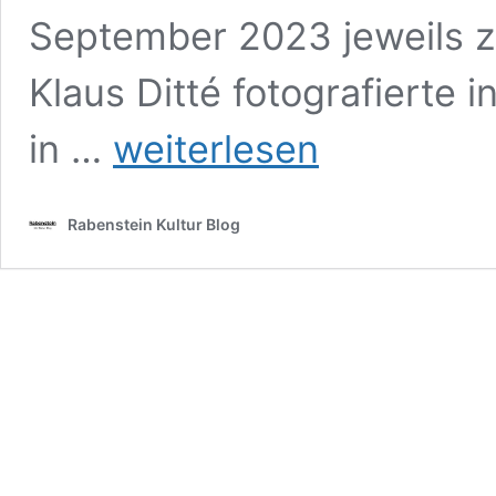
September 2023 jeweils z
Klaus Ditté fotografierte 
„Flow
in …
weiterlesen
glow“:
Erfrischender
Perspektivwechsel
Rabenstein Kultur Blog