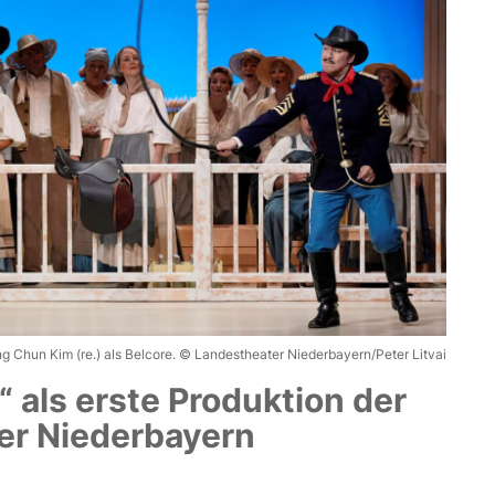
ng Chun Kim (re.) als Belcore. © Landestheater Niederbayern/Peter Litvai
“ als erste Produktion der
er Niederbayern