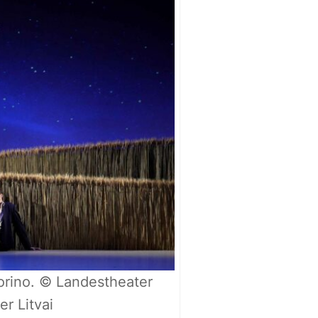
orino. © Landestheater
r Litvai