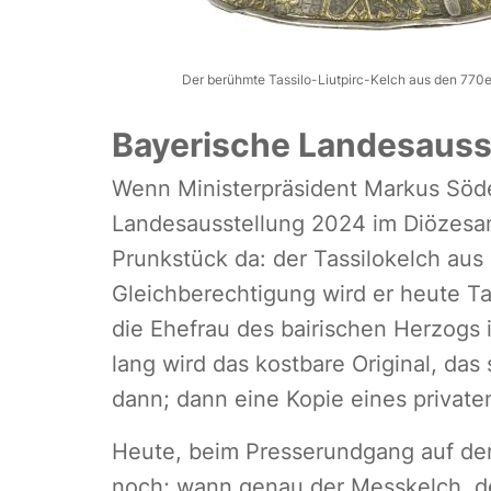
Der berühmte Tassilo-Liutpirc-Kelch aus den 770e
Bayerische Landesausst
Wenn Ministerpräsident Markus Söde
Landesausstellung 2024 im Diözesan
Prunkstück da: der Tassilokelch aus
Gleichberechtigung wird er heute Ta
die Ehefrau des bairischen Herzogs i
lang wird das kostbare Original, das
dann; dann eine Kopie eines private
Heute, beim Presserundgang auf dem
noch; wann genau der Messkelch, der