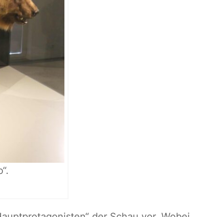
“.
 „Hauptprotagonisten“ der Schau vor. Wobei