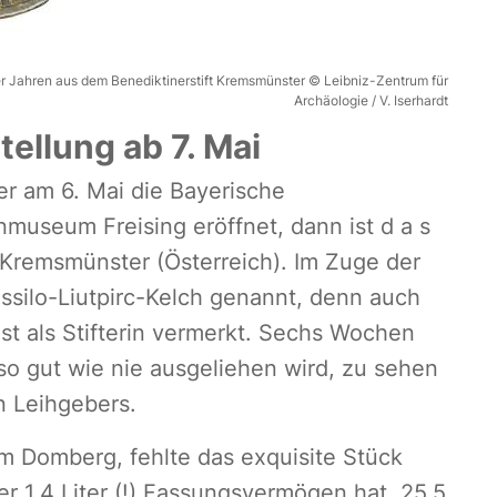
r Jahren aus dem Benediktinerstift Kremsmünster © Leibniz-Zentrum für
Archäologie / V. Iserhardt
ellung ab 7. Mai
r am 6. Mai die Bayerische
museum Freising eröffnet, dann ist d a s
 Kremsmünster (Österreich). Im Zuge der
ssilo-Liutpirc-Kelch genannt, denn auch
st als Stifterin vermerkt. Sechs Wochen
 so gut wie nie ausgeliehen wird, zu sehen
n Leihgebers.
 Domberg, fehlte das exquisite Stück
 1,4 Liter (!) Fassungsvermögen hat, 25,5