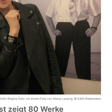
rtin Regina Götz vor einem Foto von Maria Lassnig. © Edith Rabenstein
t zeigt 80 Werke