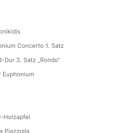
onikidis
nium Concerto 1. Satz
B-Dur 3. Satz „Rondo“
r Euphonium
r-Holzapfel
 Piazzolla