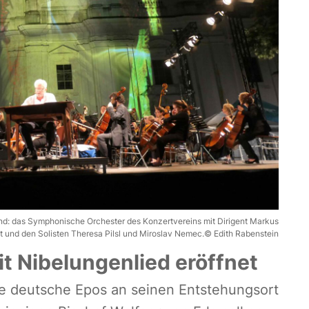
nd: das Symphonische Orchester des Konzertvereins mit Dirigent Markus
t und den Solisten Theresa Pilsl und Miroslav Nemec.© Edith Rabenstein
 Nibelungenlied eröffnet
e deutsche Epos an seinen Entstehungsort