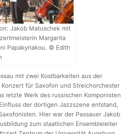
fon: Jakob Matuschek mit
nzertmeisterin Margarita
eni Papakyriakou. © Edith
n
assau mit zwei Kostbarkeiten aus der
 Konzert für Saxofon und Streichorchester
s letzte Werk des russischen Komponisten
 Einfluss der dortigen Jazzszene entstand,
Saxofonisten. Hier war der Passauer Jakob
usbildung zum staatlichen Ensembleleiter
ozart Zentrum der Universität Augsburg