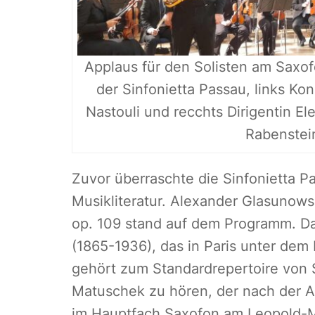
Applaus für den Solisten am Saxo
der Sinfonietta Passau, links Ko
Nastouli und recchts Dirigentin El
Rabenstei
Zuvor überraschte die Sinfonietta P
Musikliteratur. Alexander Glasunows
op. 109 stand auf dem Programm. Da
(1865-1936), das in Paris unter dem
gehört zum Standardrepertoire von 
Matuschek zu hören, der nach der A
im Hauptfach Saxofon am Leopold-M